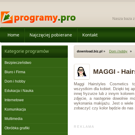
Nasza baza z
Home
Najczęciej pobierane
Kontakt
Kategorie programów
download.biz.pl
»
Dom i hobby
»
Bezpieczeństwo
MAGGI - Hairs
Biuro i Firma
Dom i hobby
Maggi Hairstyles Cosmetics 
wszystkim dla kobiet. Dzięki tej 
Edukacja i Nauka
innej fryzurze lub z innym kolor
zdjęcie, a następnie dowolnie 
Internetowe
wykonania makijażu. Jest o wiele
zobaczyć czy kolor będzie do nas
Komunikacja
Multimedia
R E K L A M A
Obróbka grafiki