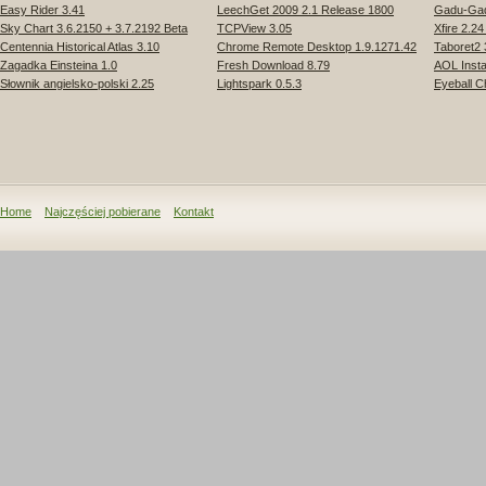
Easy Rider 3.41
LeechGet 2009 2.1 Release 1800
Gadu-Gad
Sky Chart 3.6.2150 + 3.7.2192 Beta
TCPView 3.05
Xfire 2.24
Centennia Historical Atlas 3.10
Chrome Remote Desktop 1.9.1271.42
Taboret2 
Zagadka Einsteina 1.0
Fresh Download 8.79
AOL Insta
Słownik angielsko-polski 2.25
Lightspark 0.5.3
Eyeball C
Home
Najczęściej pobierane
Kontakt