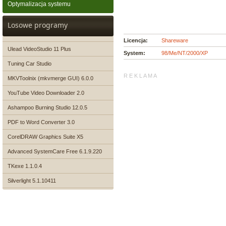
Optymalizacja systemu
Losowe programy
Licencja:
Shareware
Ulead VideoStudio 11 Plus
System:
98/Me/NT/2000/XP
Tuning Car Studio
R E K L A M A
MKVToolnix (mkvmerge GUI) 6.0.0
YouTube Video Downloader 2.0
Ashampoo Burning Studio 12.0.5
PDF to Word Converter 3.0
CorelDRAW Graphics Suite X5
Advanced SystemCare Free 6.1.9.220
TKexe 1.1.0.4
Silverlight 5.1.10411