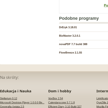
Po
Podobne programy
DrEryk 3.18.01
BizMaster 3.2.0.1
novaPDF 7.7 build 388
FlowBreeze 2.1.55
Na skróty:
Edukacja i Nauka
Dom i hobby
Inter
Stellarium 0.12
VoxBox 2.54
Linkificat
Microsoft Desktop Player 1.0.0.0 Be...
Calendarscope 5.7.1.8
QupZilla 1
Geografia świata 2.5
Efficient Diary 3.10 Build 327
Mozilla Fi