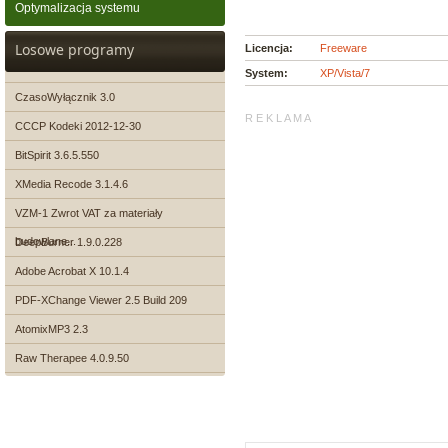
Optymalizacja systemu
Losowe programy
Licencja:
Freeware
System:
XP/Vista/7
CzasoWyłącznik 3.0
R E K L A M A
CCCP Kodeki 2012-12-30
BitSpirit 3.6.5.550
XMedia Recode 3.1.4.6
VZM-1 Zwrot VAT za materiały
budowlane...
DeepBurner 1.9.0.228
Adobe Acrobat X 10.1.4
PDF-XChange Viewer 2.5 Build 209
AtomixMP3 2.3
Raw Therapee 4.0.9.50