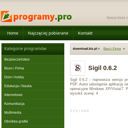
Nasza baza z
Home
Najczęciej pobierane
Kontakt
Kategorie programów
download.biz.pl
»
Biuro i Firma
»
Bezpieczeństwo
Sigil 0.6.2
Biuro i Firma
Dom i hobby
Sigil 0.6.2 - najnowsza wersja p
PDF. Autor udostępnia aplikację n
Edukacja i Nauka
operacyjne Windows XP/Vista/7. P
wysokš ocenę: 4
Internetowe
Komunikacja
R E K L A M A
Multimedia
Obróbka grafiki