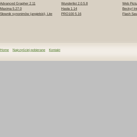
Advanced Grapher 2.11
Wunderlist 2.0.5.8
Web Pictu
Maxima 5.27.0
Hasła 1.14
Becky! In
Słownik synonimów (angielski), Lite
PRO100 5.16
Flash Sav
Home
Najczęściej pobierane
Kontakt