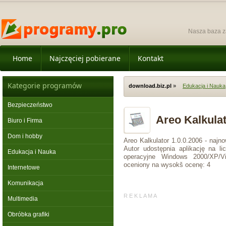
Nasza baza z
Home
Najczęciej pobierane
Kontakt
Kategorie programów
download.biz.pl
»
Edukacja i Nauka
Bezpieczeństwo
Areo Kalkulat
Biuro i Firma
Dom i hobby
Areo Kalkulator 1.0.0.2006 - naj
Autor udostępnia aplikację na l
Edukacja i Nauka
operacyjne Windows 2000/XP/Vi
oceniony na wysokš ocenę: 4
Internetowe
Komunikacja
R E K L A M A
Multimedia
Obróbka grafiki