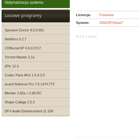
Optymalizacja systemu
Losowe programy
Licencja:
Freeware
System:
2000/XP/Vista/7
Spyware Doctor 8.0.0.651
R E K L A M A
NetWorx 5.2.7
CDBurnerXP 4.5.0.3717
Torrent Master 2.1a
2Pic 12.3
Codec Pack All in 1 6.0.3.0
avast! Antivirus Pro 7.0.1474.773
Blender 2.65a + 2.66 RC
Shape Collage 2.5.3
DFX Audio Enhancement 11.109