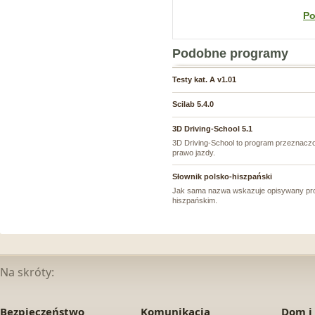
Po
Podobne programy
Testy kat. A v1.01
Scilab 5.4.0
3D Driving-School 5.1
3D Driving-School to program przeznaczo
prawo jazdy.
Słownik polsko-hiszpański
Jak sama nazwa wskazuje opisywany prog
hiszpańskim.
Na skróty:
Bezpieczeństwo
Komunikacja
Dom i