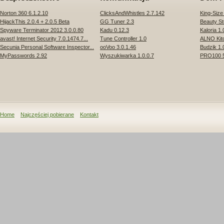
Norton 360 6.1.2.10
ClicksAndWhistles 2.7.142
King-Size
HijackThis 2.0.4 + 2.0.5 Beta
GG Tuner 2.3
Beauty St
Spyware Terminator 2012 3.0.0.80
Kadu 0.12.3
Kaloria 1.
avast! Internet Security 7.0.1474.7...
Tune Controller 1.0
ALNO Kit
Secunia Personal Software Inspector...
ooVoo 3.0.1.46
Budzik 1.
MyPasswords 2.92
Wyszukiwarka 1.0.0.7
PRO100 5
Home
Najczęściej pobierane
Kontakt