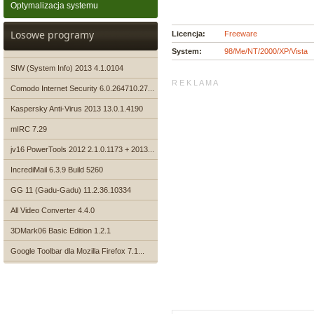
Optymalizacja systemu
Losowe programy
Licencja:
Freeware
System:
98/Me/NT/2000/XP/Vista
SIW (System Info) 2013 4.1.0104
R E K L A M A
Comodo Internet Security 6.0.264710.27...
Kaspersky Anti-Virus 2013 13.0.1.4190
mIRC 7.29
jv16 PowerTools 2012 2.1.0.1173 + 2013...
IncrediMail 6.3.9 Build 5260
GG 11 (Gadu-Gadu) 11.2.36.10334
All Video Converter 4.4.0
3DMark06 Basic Edition 1.2.1
Google Toolbar dla Mozilla Firefox 7.1...