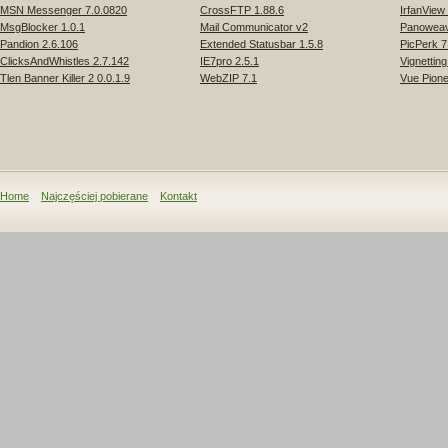
MSN Messenger 7.0.0820
CrossFTP 1.88.6
IrfanView
MsgBlocker 1.0.1
Mail Communicator v2
Panoweave
Pandion 2.6.106
Extended Statusbar 1.5.8
PicPerk 7
ClicksAndWhistles 2.7.142
IE7pro 2.5.1
Vignettin
Tlen Banner Killer 2 0.0.1.9
WebZIP 7.1
Vue Pione
Home
Najczęściej pobierane
Kontakt