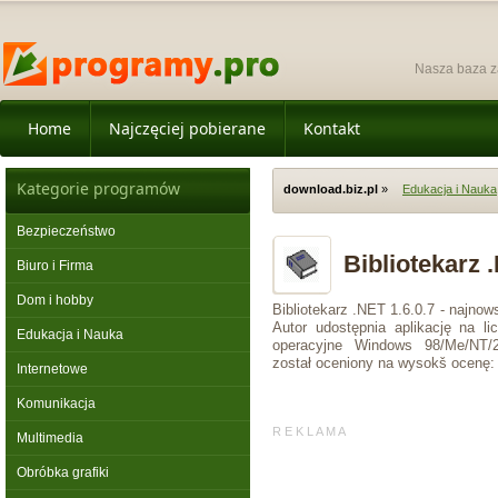
Nasza baza z
Home
Najczęciej pobierane
Kontakt
Kategorie programów
download.biz.pl
»
Edukacja i Nauka
Bezpieczeństwo
Bibliotekarz 
Biuro i Firma
Dom i hobby
Bibliotekarz .NET 1.6.0.7 - najnow
Autor udostępnia aplikację na l
Edukacja i Nauka
operacyjne Windows 98/Me/NT/2
został oceniony na wysokš ocenę:
Internetowe
Komunikacja
R E K L A M A
Multimedia
Obróbka grafiki